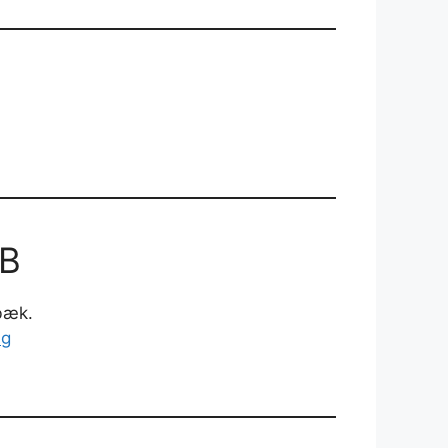
AB
ibæk.
ig