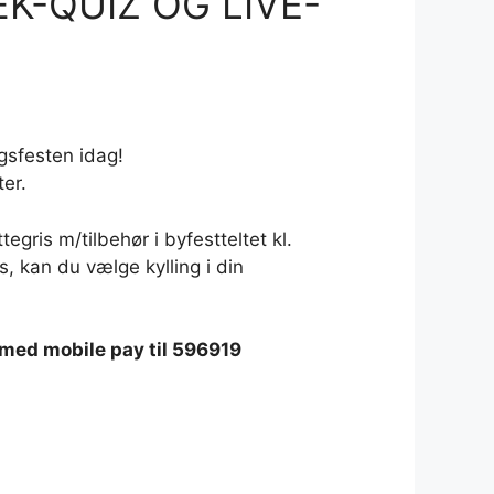
K-QUIZ OG LIVE-
6
agsfesten idag!
ter.
tegris m/tilbehør i byfestteltet kl.
is, kan du vælge kylling i din
et med mobile pay til 596919