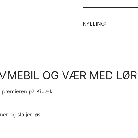
KYLLING:
MMEBIL OG VÆR MED LØRD
l premieren på Kibæk
 og slå jer løs i