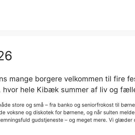
26
ns mange borgere velkommen til fire fest
 hvor hele Kibæk summer af liv og fæl
både store og små – fra banko og seniorfrokost til bør
de voksne og diskotek for børnene, og når sulten melder 
mningsfuld gudstjeneste – og meget mere. Vi glæder os 